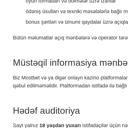
oyun formatları və bölmələr üzrə izahlar
ödəniş üsulları və texniki məsələlərlə bağlı 
bonus şərtləri və ümumi qaydalar üzrə açıql
Bütün məlumatlar açıq mənbələrə və operator tərəf
Müstəqil informasiya mənbə
Biz Mostbet və ya digər onlayn kazino platformalar
qəbul edilməməlidir. Platformadan istifadə ilə bağlı q
Hədəf auditoriya
Sayt yalnız
18 yaşdan yuxarı
istifadəçilər üçün n