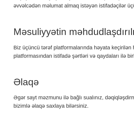
əvvəlcədən məlumat almaq istəyən istifadəçilər üç
Məsuliyyətin məhdudlaşdırı
Biz üçüncü tərəf platformalarında həyata keçirilən
platformasından istifadə şərtləri və qaydaları ilə 
Əlaqə
Əgər sayt məzmunu ilə bağlı sualınız, dəqiqləşdir
bizimlə əlaqə saxlaya bilərsiniz.