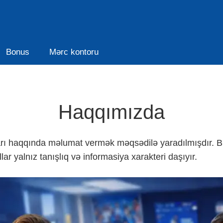
Bonus
Mərc kontoru
Haqqımızda
arı haqqında
məlumat vermək
məqsədilə yaradılmışdır. B
lar yalnız tanışlıq və informasiya xarakteri daşıyır.