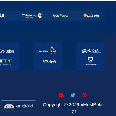
Copyright © 2026 «MostBet»
+21