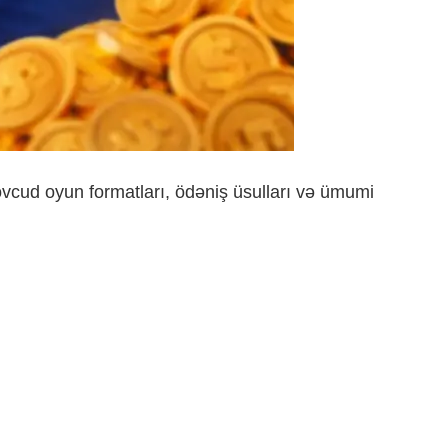
övcud oyun formatları, ödəniş üsulları və ümumi